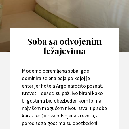
Soba sa odvojenim
ležajevima
Moderno opremljena soba, gde
dominira zelena boja po kojoj je
enterijer hotela Argo naročito poznat.
Kreveti i dušeci su pažljivo birani kako
bi gostima bio obezbeđen komfor na
najvišem mogućem nivou. Ovaj tip sobe
karakterišu dva odvojena kreveta, a
pored toga gostima su obezbeđeni: