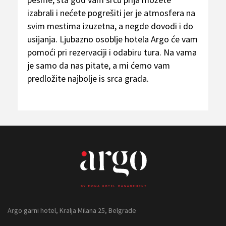
izabrali i nećete pogrešiti jer je atmosfera na
svim mestima izuzetna, a negde dovodi i do
usijanja. Ljubazno osoblje hotela Argo će vam
pomoći pri rezervaciji i odabiru tura. Na vama
je samo da nas pitate, a mi ćemo vam
predložite najbolje is srca grada.
Argo garni hotel, Kralja Milana 25, Belgrade